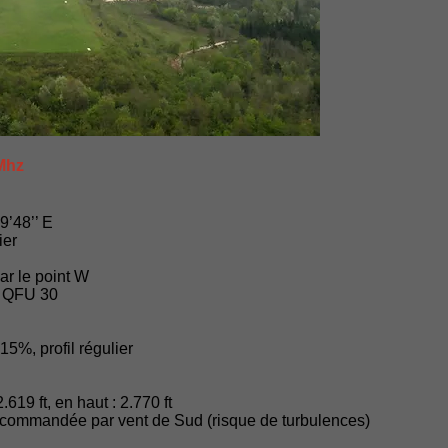
 Mhz
9’48’’ E
ier
par le point W
: QFU 30
5%, profil régulier
.619 ft, en haut : 2.770 ft
recommandée par vent de Sud (risque de turbulences)