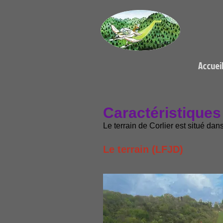
Accuei
Caractéristiques
Le terrain de Corlier est situé dan
Le terrain (LFJD)