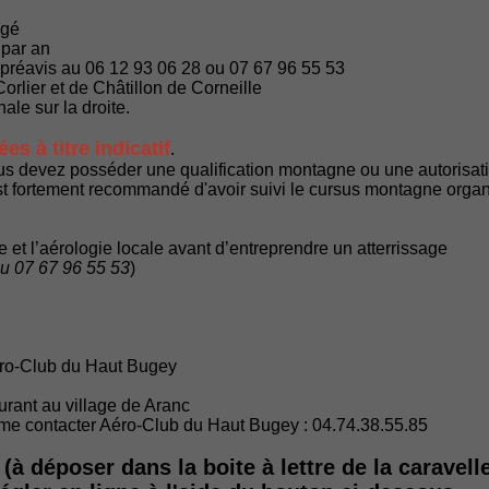
igé
 par an
r préavis au 06 12 93 06 28 ou 07 67 96 55 53
Corlier et de Châtillon de Corneille
le sur la droite.
s à titre indicatif
.
us devez posséder une qualification montagne ou une autorisation
l est fortement recommandé d'avoir suivi le cursus montagne org
ace et l’aérologie locale avant d’entreprendre un atterrissage
ou 07 67 96 55 53
)
Aéro-Club du Haut Bugey
rant au village de Aranc
forme contacter Aéro-Club du Haut Bugey : 04.74.38.55.85
 (à déposer dans la boite à lettre de la caravell