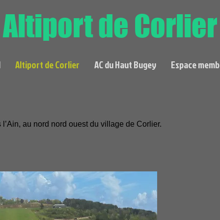
Altiport de Corlier
l
Altiport de Corlier
AC du Haut Bugey
Espace memb
s l’Ain, au nord nord ouest du village de Corlier.