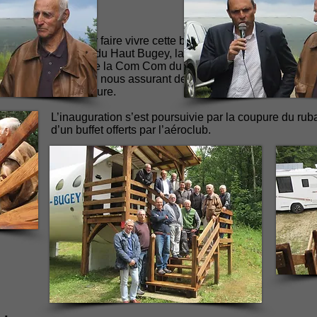
 de l’aéroclub pour faire vivre cette belle plateforme de l’Altiport
ltiport et l’aéroclub du Haut Bugey, la MFR et son école du bois
ification prochaine de la Com Com du Plateau d’Hauteville reg
mmune de Corlier, en nous assurant de son soutien pour obtenir
oins de cette structure.
L’inauguration s’est poursuivie par la coupure du ruba
d’un buffet offerts par l’aéroclub.