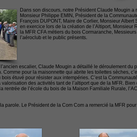
Dans son discours, notre Président Claude Mougin a re
Monsieur Philippe EMIN, Président de la Communau
François DUPONT, Maire de Corlier, Monsieur Albert 
en exercice lors de la création de l’Altiport, Monsie
la MFR CFA métiers du bois Cormaranche, Messieurs l
l’aéroclub et le public présents.
 l’ancien escalier, Claude Mougin a détaillé le déroulement du p
n. Comme pour la maisonnette qui abrite les toilettes sèches, c’e
 du bois étuvé pour résister aux intempéries. C’est la Communau
a valorisation des activités tant de l’altiport que de la MFR. Bien 
la rentrée de l’école du bois de la Maison Familiale Rurale, l’
dre la parole. Le Président de la Com Com a remercié la MFR pour 