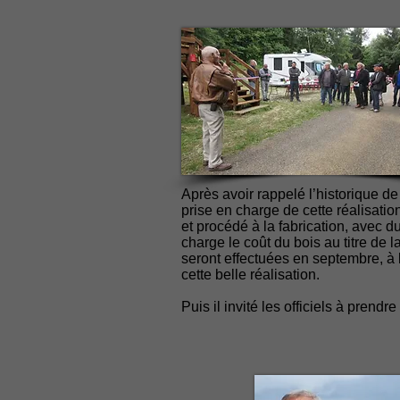
Après avoir rappelé l’historique de
prise en charge de cette réalisatio
et procédé à la fabrication, avec
charge le coût du bois au titre de l
seront effectuées en septembre, à 
cette belle réalisation.
Puis il invité les officiels à pren