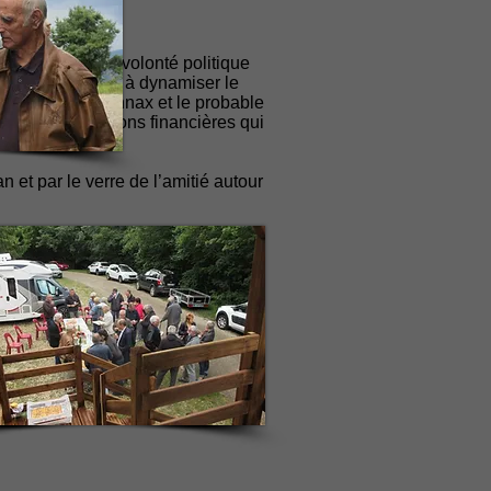
. Il a rappelé la volonté politique
, qui contribuent à dynamiser le
roupée sous Oyonnax et le probable
 des compensations financières qui
n et par le verre de l’amitié autour