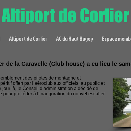
Altiport de Corlier
l
Altiport de Corlier
AC du Haut Bugey
Espace memb
er de la Caravelle (Club house) a eu lieu le same
ssemblement des pilotes de montagne et
péritif offert par l’aéroclub aux officiels, au public et
jour là, le Conseil d’administration a décidé de
te pour procéder à l’inauguration du nouvel escalier