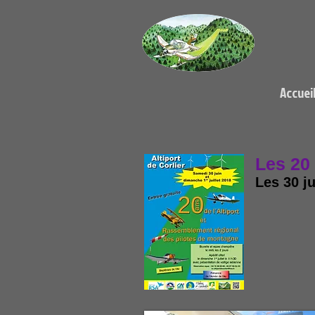
Accuei
Les 20 
Les 30 ju