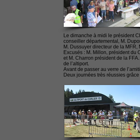
Le dimanche à midi le président Cl
conseiller départemental, M. Dupon
M. Dussuyer directeur de la MFR, 
Excusés : M. Millon, président d
et M. Charron président de la FFA
de l’altiport.
Avant de passer au verre de l’amiti
Deux journées très réussies grâce