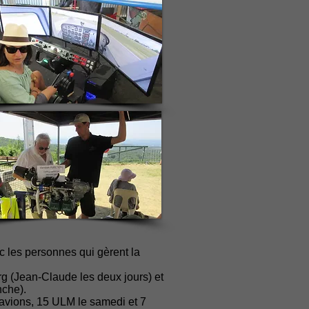
ec les personnes qui gèrent la
 (Jean-Claude les deux jours) et
nche).
 avions, 15 ULM le samedi et 7