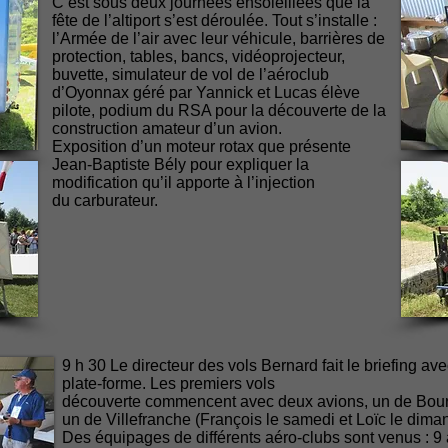
C’est sous deux journées ensoleillées que la
fête de l’altiport s’est déroulée. Tout s’installe :
l’Armée de l’air avec leur véhicule, barrières de
protection, tables, bancs, vidéoprojecteur,
buvette, simulateur de vol de l’aéroclub
d’Oyonnax géré par Yannick et Lucas élève
pilote, podium du RSA pour la découverte de la
construction amateur d’un avion.
Exposition d’un moteur rotax que présente
Jean-Baptiste Bély pour expliquer la
modification qu’il apporte à l’injection
du carburateur.
9 h 30 Le directeur des vols Bernard fait le briefing av
plate-forme. Les premiers vols
découverte commencent avec deux avions, un de Bourg
un de Villefranche (François le samedi et Loïc le dima
Des équipages de différents aéro-clubs sont venus : 9