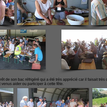
êt de son bac réfrigéré qui a été très apprécié car il faisait très
venus aider ou participer à cette fête.