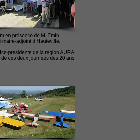
mCom en présence de M. Emin
 maire-adjoint d’Hauteville,
ice-présidente de la région AURA
s de ces deux journées des 20 ans