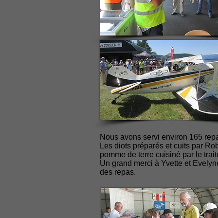
Nous avons servi environ 165 repa
Les diots préparés et cuits par Ro
pomme de terre cuisiné par le trait
Un grand merci à Yvette et Evelyne
des repas.