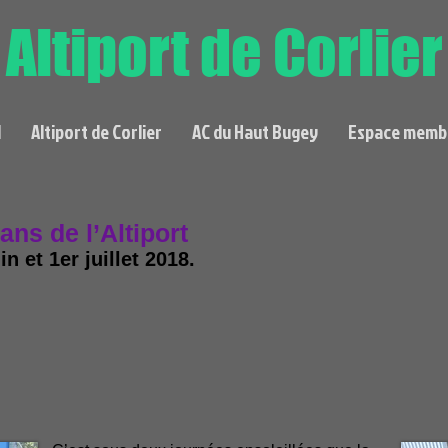
Altiport de Corlier
l
Altiport de Corlier
AC du Haut Bugey
Espace memb
ans de l’Altiport
in et 1er juillet 2018.