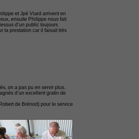
lippe et Jpé Viard arrivent en
deux, ensuite Philippe nous fait
essus d’un public toujours
ta prestation car il faisait très
s, on a pas pu en servir plus.
pagnés d’un excellent gratin de
Robert de Brénod) pour le service