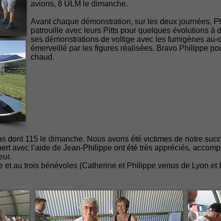
avions, 8 ULM le dimanche.
Avant chaque démonstration, sur les deux journées, Phi
patrouille avec leurs Pitts pour quelques évolutions à 
ses démonstrations de voltige avec les fumigènes au-d
émerveillé par les figures réalisées. Bravo Philippe pour 
chaud.
s dont 115 le dimanche. Nous avons été victimes de notre succè
bert avec l’aide de Jean-Philippe ont été très appréciés, accom
eur.
 et au trois bénévoles (Catherine et Philippe venus de Lyon et 