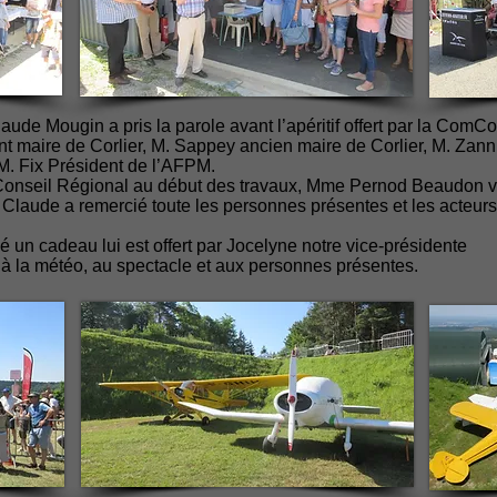
aude Mougin a pris la parole avant l’apéritif offert par la Co
t maire de Corlier, M. Sappey ancien maire de Corlier, M. Zanni
M. Fix Président de l’AFPM.
u Conseil Régional au début des travaux, Mme Pernod Beaudon v
. Claude a remercié toute les personnes présentes et les acteur
é un cadeau lui est offert par Jocelyne notre vice-présidente
 à la météo, au spectacle et aux personnes présentes.