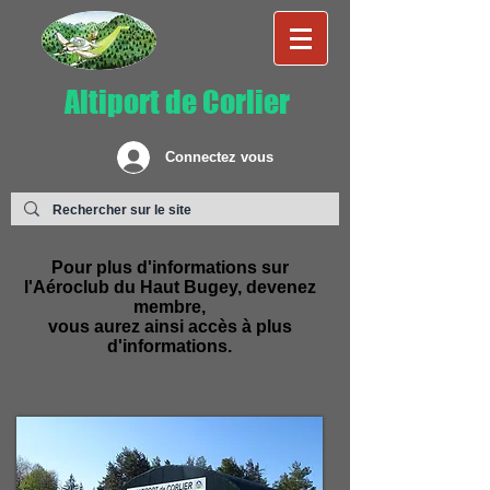
Altiport de Corlier
Connectez vous
Pour plus d'informations sur
l'Aéroclub du Haut Bugey, devenez
membre,
vous aurez ainsi accès à plus
d'informations.