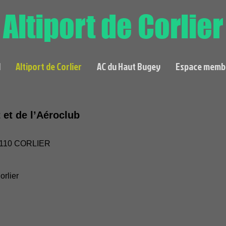
Altiport de Corlier
l
Altiport de Corlier
AC du Haut Bugey
Espace memb
 et de l’Aéroclub
01110 CORLIER
orlier