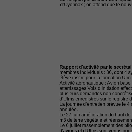
d’Oyonnax ; on attend que le nouve
Rapport d'activité par le secrétai
membres individuels : 36, dont 4 
élève inscrit pour la formation Ulm a
Activité aéronautique : Avion basé 
atterrissages Vols d’initiation effe
plusieurs demandes non concrétisée
d’Ulms enregistrés sur le registre 
La journée d’entretien prévue le 4
annulée.
Le 27 juin amélioration du haut de 
m3 de terre végétale et réenseme
Le 6 juillet rassemblement des pil
d'avions et d'Ulms sont venus nou