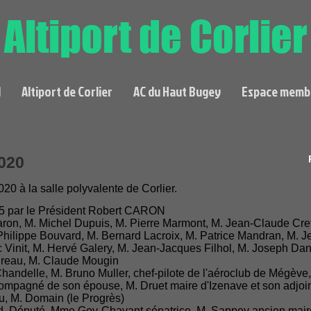
Altiport de Corlier
l
Altiport de Corlier
AC du Haut Bugey
Espace memb
020
20 à la salle polyvalente de Corlier.
15 par le Président Robert CARON
ron, M. Michel Dupuis, M. Pierre Marmont, M. Jean-Claude Cr
ilippe Bouvard, M. Bernard Lacroix, M. Patrice Mandran, M. J
 Vinit, M. Hervé Galery, M. Jean-Jacques Filhol, M. Joseph Dan
ireau, M. Claude Mougin
handelle, M. Bruno Muller, chef-pilote de l'aéroclub de Mégèv
compagné de son épouse, M. Druet maire d'Izenave et son adjoint
, M. Domain (le Progrès)
 Député, Mme Goy-Chavant sénatrice, M. Sappey ancien maire 