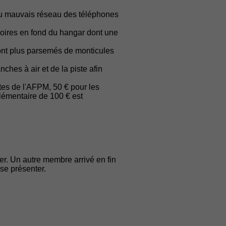
t au mauvais réseau des téléphones
rmoires en fond du hangar dont une
sont plus parsemés de monticules
hes à air et de la piste afin
tes de l'AFPM, 50 € pour les
lémentaire de 100 € est
r. Un autre membre arrivé en fin
se présenter.