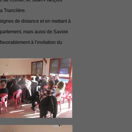
 Tranclière.
signes de distance et en mettant à
épartement, mais aussi de Savoie
avorablement à l'invitation du