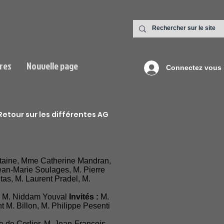
res
Nouvelle page
Connectez vous
Retour sur les différentes AG
etaine, Mme Catherine Mandran,
ean-Marie Soulages, M. Pierre
tas, M. Laurent Pradel, M.
e, M. Niddam Youval
Invités :
M.
 M. Billon, M. Philippe Pesenti
de Corlier, M. Jean-François