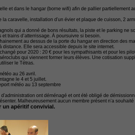
elle et dans le hangar (borne wifi) afin de pallier partiellemen
la caravelle, installation d'un évier et plaque de cuisson, 2 a
nols qui a donné de bons résultats, la piste et le parking ne 
et trains d’atterrissage. À poursuivre si besoin.
ainement au dessus de la porte du hangar en direction des manc
 distance. Elle sera accessible depuis le site internet.
nchangé pour 2020 : 20 € pour les sympathisants et pour les pilo
aéroclubs qui viennent former leurs élèves. Une cotisation supp
iliser le Tétras.
météo au 26 avril.
gne le 4 et 5 juillet.
report météo au 13 septembre
'administration ont déménagé et ont été obligé de démissionne
résenter. Malheureusement aucun membre présent n'a souhaité 
 un apéritif convivial.