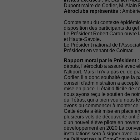
Dupont maire de Corlier, M. Alain 
Aéroclubs représentés :
Ambérie
Compte tenu du contexte épidémique
disposition des participants du ge
Le Président Robert Caron ouvre 
et Haute-Savoie.
Le Président national de l'Associa
Président en venant de Colmar.
Rapport moral par le Président :
débuts, l'aéroclub a assuré avec eff
l'altiport. Mais il n'y a pas eu de p
Corlier. Il a donc souhaité que la 
conseil d'administration a accepté
mise en place. Il était difficile d
nous ayons reçu le soutien de notr
du Tétras, qui a bien voulu nous l
avons pu commencer à monter ce pro
Cette école a été mise en place en
plusieurs vols de découverte ont ét
d'un nouvel élève pilote en novem
développement en 2020 La conventi
installations sera à signer avec la
de l'altiport par la Com-Com apr