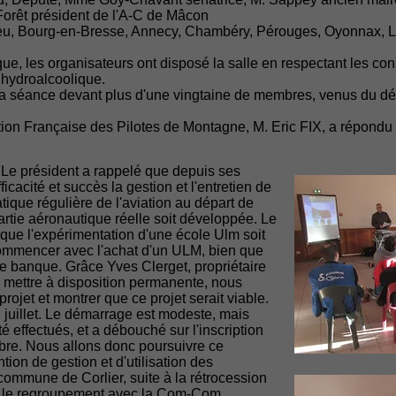
Forêt président de l'A-C de Mâcon
u, Bourg-en-Bresse, Annecy, Chambéry, Pérouges, Oyonnax, La
, les organisateurs ont disposé la salle en respectant les con
l hydroalcoolique.
la séance devant plus d'une vingtaine de membres, venus du d
tion Française des Pilotes de Montagne, M. Eric FIX, a répondu f
Le président a rappelé que depuis ses
icacité et succès la gestion et l'entretien de
ratique régulière de l'aviation au départ de
partie aéronautique réelle soit développée. Le
 que l'expérimentation d'une école Ulm soit
e commencer avec l'achat d'un ULM, bien que
e banque. Grâce Yves Clerget, propriétaire
e mettre à disposition permanente, nous
jet et montrer que ce projet serait viable.
 juillet. Le démarrage est modeste, mais
é effectués, et a débouché sur l'inscription
bre. Nous allons donc poursuivre ce
on de gestion et d'utilisation des
 commune de Corlier, suite à la rétrocession
ès le regroupement avec la Com-Com