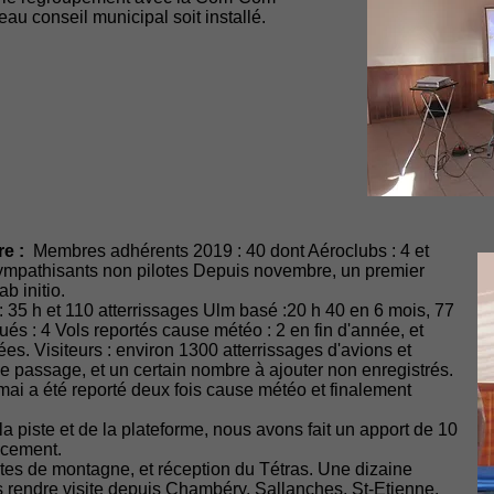
au conseil municipal soit installé.
re :
Membres adhérents 2019 : 40 dont Aéroclubs : 4 et
sympathisants non pilotes Depuis novembre, un premier
b initio.
: 35 h et 110 atterrissages Ulm basé :20 h 40 en 6 mois, 77
ctués : 4 Vols reportés cause météo : 2 en fin d'année, et
s. Visiteurs : environ 1300 atterrissages d'avions et
de passage, et un certain nombre à ajouter non enregistrés.
 mai a été reporté deux fois cause météo et finalement
la piste et de la plateforme, nous avons fait un apport de 10
ncement.
otes de montagne, et réception du Tétras. Une dizaine
s rendre visite depuis Chambéry, Sallanches, St-Etienne,