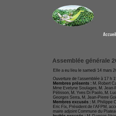
Accuei
Assemblée générale 2
Elle a eu lieu le samedi 14 mars 20
Ouverture de l'assemblée à 17 h 
Membres présents :
M. Robert Ca
Mme Evelyne Soulages, M. Jean-Ph
Pélisson, M. Yves Di Paolo, M. Luc
Georges Serra, M. Jean-Pierre Go
Membres excusés :
M. Philippe C
Eric Fix, Président de l'AFPM, ac
maire adjoint Commune du Plateau
Invités excusés :
M. Damien Abad,