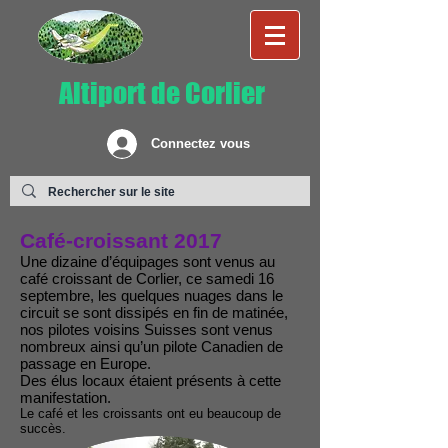
Altiport de Corlier
Connectez vous
Café-croissant 2017
Une dizaine d’équipages sont venus au
café croissant de Corlier, ce samedi 16
septembre, les quelques nuages dans le
circuit se sont dissipés en fin de matinée,
nos pilotes voisins Suisses sont venus
nombreux ainsi qu’un pilote Canadien de
passage en Europe.
Des élus locaux étaient présents à cette
manifestation.
Le café et les croissants ont eu beaucoup de
succès.