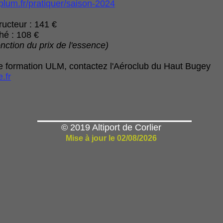
ffplum.fr/pratiquer/saison-2024
ructeur : 141 €
ché : 108 €
onction du prix de l'essence)
ne formation ULM, contactez l'Aéroclub du Haut Bugey
.fr
© 2019 Altiport de Corlier
Mise à jour le 02/08/2026