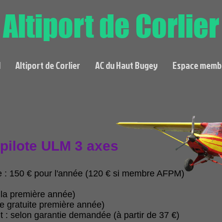
Altiport de Corlier
l
Altiport de Corlier
AC du Haut Bugey
Espace memb
 pilote ULM 3 axes
ote : 150 € pour l'année (120 € si membre AFPM)
e la première année)
e gratuite première année)
t : selon garantie demandée (à partir de 37 €)